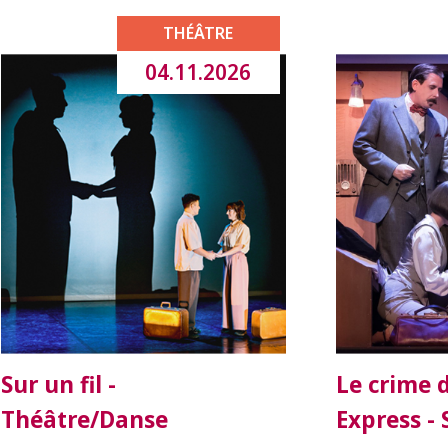
THÉÂTRE
04.11.2026
Sur un fil -
Le crime d
Théâtre/Danse
Express -