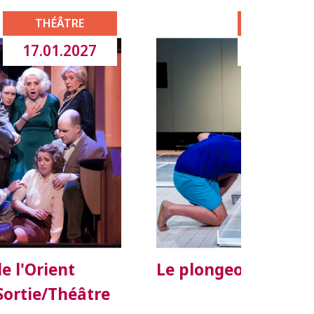
THÉÂTRE
THÉÂTR
17.01.2027
06.02.2
e l'Orient
Le plongeon - Théât
 Sortie/Théâtre