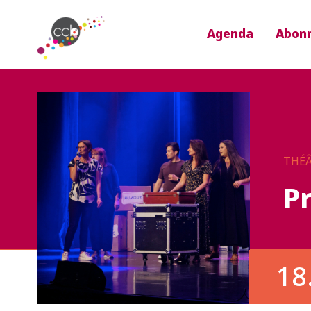
Agenda
Abon
THÉ
P
18