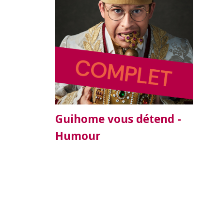
Guihome vous détend -
Humour