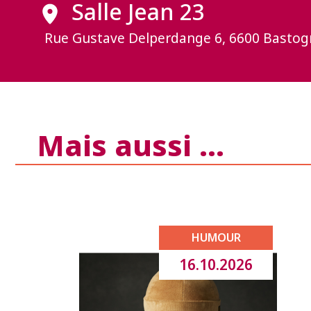
Salle Jean 23
Rue Gustave Delperdange 6, 6600 Bastog
Mais aussi …
HUMOUR
16.10.2026