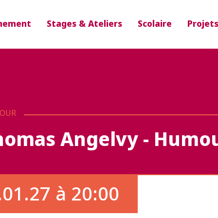
nement
Stages & Ateliers
Scolaire
Projet
OUR
homas Angelvy - Humou
.01.27 à 20:00