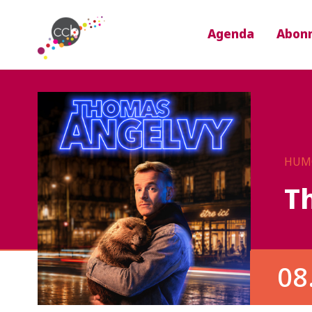
Agenda
Abon
HUM
T
08