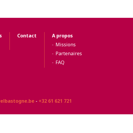
s
Contact
A propos
Missions
Partenaires
FAQ
relbastogne.be
-
+32 61 621 721