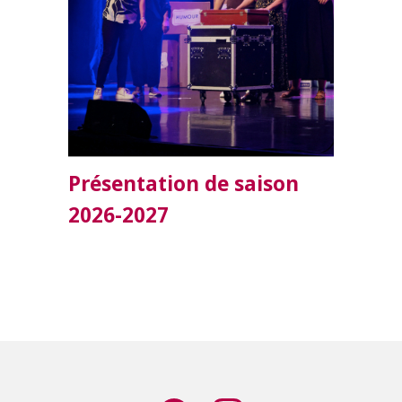
Présentation de saison
Gi
2026-2027
a