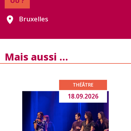
OÙ ?
Bruxelles
Mais aussi …
THÉÂTRE
18.09.2026