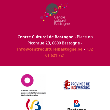
Centre Culturel de Bastogne
- Place en
Piconrue 2B, 6600 Bastogne -
info@centreculturelbastogne.be
-
+32
61 621 721