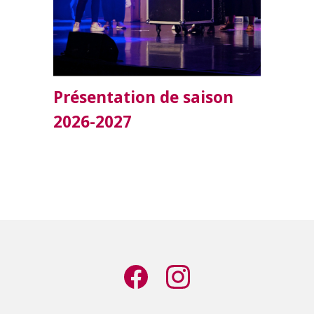
Présentation de saison
Gi
2026-2027
a