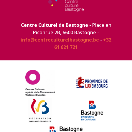
Centre Culturel de Bastogne
- Place en
Piconrue 2B, 6600 Bastogne -
info@centreculturelbastogne.be
-
+32
61 621 721