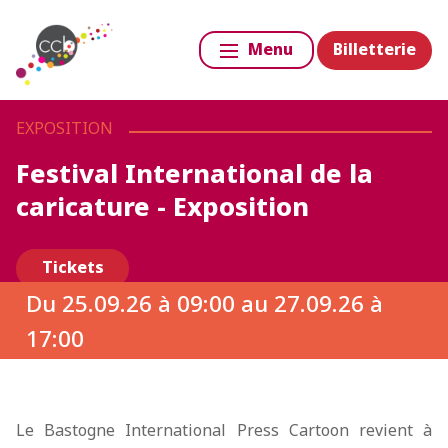
Billetterie
Menu
EXPOSITION
Festival International de la
caricature - Exposition
Tickets
Du
25.09.26 à 09:00
au
27.09.26 à
17:00
Le Bastogne International Press Cartoon revient à