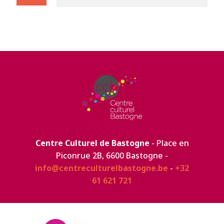
Centre Culturel de Bastogne
- Place en
Piconrue 2B, 6600 Bastogne -
info@centreculturelbastogne.be
-
+32
61 621 721