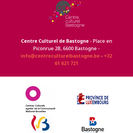
Centre Culturel de Bastogne
- Place en
Piconrue 2B, 6600 Bastogne -
info@centreculturelbastogne.be
-
+32
61 621 721