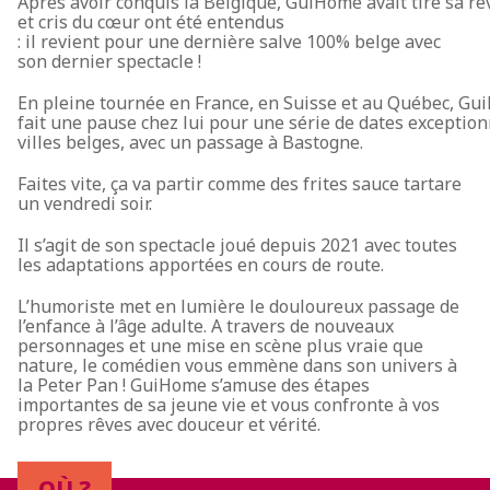
Après avoir conquis la Belgique, GuiHome avait tiré sa 
et cris du cœur ont été entendus
:
il revient pour une dernière salve 100% belge
avec
son dernier spectacle !
En pleine tournée en France, en Suisse et au Québec, G
fait une pause chez lui pour
une série de dates exception
villes belges, avec un passage à Bastogne.
Faites vite, ça va partir comme des frites sauce tartare
un vendredi soir.
I
l s’agit de son spectacle joué depuis 2021 avec toutes
les adaptations apportées en cours de route.
L’humoriste met en lumière le douloureux passage de
l’enfance à l’âge adulte. A travers de nouveaux
personnages et une mise en scène plus vraie que
nature, le comédien vous emmène dans son univers à
la Peter Pan ! GuiHome s’amuse des étapes
importantes de sa jeune vie et vous confronte à vos
propres rêves avec douceur et vérité.
OÙ ?