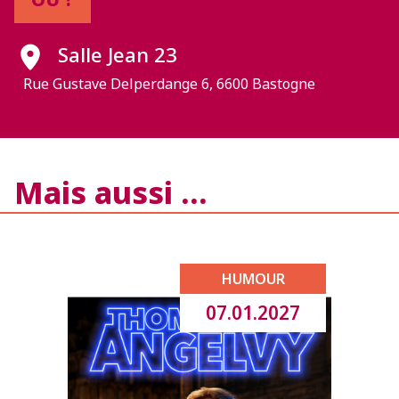
Salle Jean 23
Rue Gustave Delperdange 6, 6600 Bastogne
Mais aussi …
HUMOUR
07.01.2027