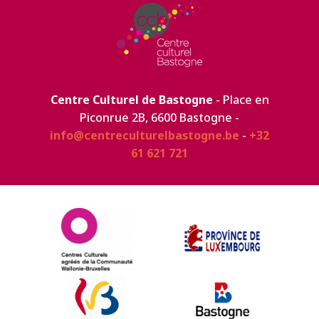
Centre Culturel de Bastogne
- Place en
Piconrue 2B, 6600 Bastogne -
info@centreculturelbastogne.be
-
+32
61 621 721