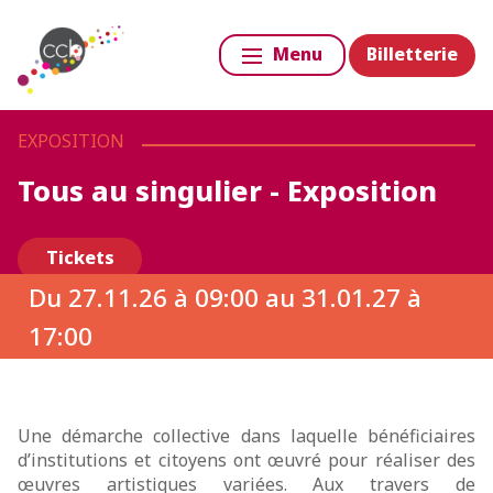
Billetterie
Menu
EXPOSITION
Tous au singulier - Exposition
Tickets
Du
27.11.26 à 09:00
au
31.01.27 à
17:00
Une démarche collective dans laquelle bénéficiaires
d’institutions et citoyens ont œuvré pour réaliser des
œuvres artistiques variées. Aux travers de