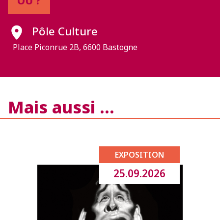
OÙ ?
Pôle Culture
Place Piconrue 2B, 6600 Bastogne
Mais aussi …
EXPOSITION
25.09.2026