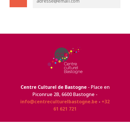
Centre Culturel de Bastogne
- Place en
Piconrue 2B, 6600 Bastogne -
info@centreculturelbastogne.be
-
+32
61 621 721