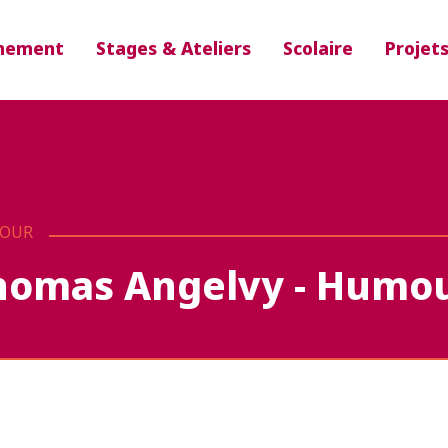
nement
Stages & Ateliers
Scolaire
Projet
OUR
homas Angelvy - Humou