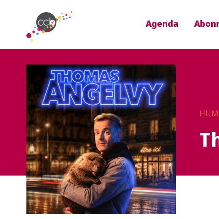
Agenda
Abon
HUM
T