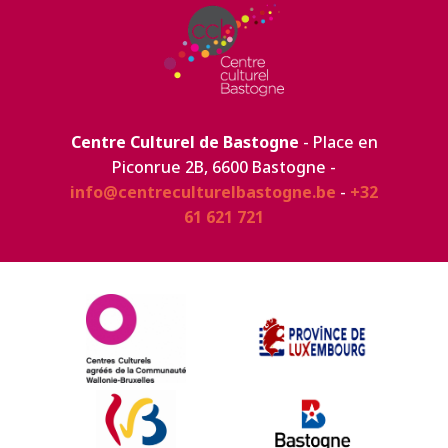
Centre Culturel de Bastogne
- Place en
Piconrue 2B, 6600 Bastogne -
info@centreculturelbastogne.be
-
+32
61 621 721