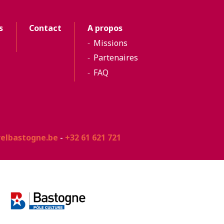
s
Contact
A propos
Missions
Partenaires
FAQ
relbastogne.be
-
+32 61 621 721