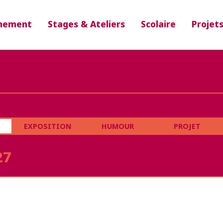
nement
Stages & Ateliers
Scolaire
Projet
EXPOSITION
HUMOUR
PROJET
27