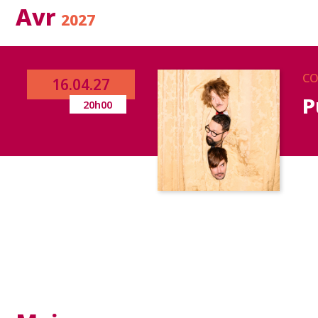
Avr
2027
CO
16.04.27
P
20h00