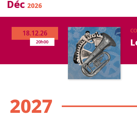
Déc
2026
CO
18.12.26
L
20h00
2027