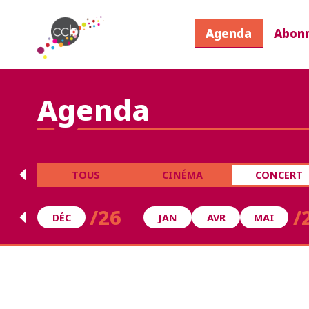
Agenda
Abon
Agenda
TOUS
CINÉMA
CONCERT
/26
/
DÉC
JAN
AVR
MAI