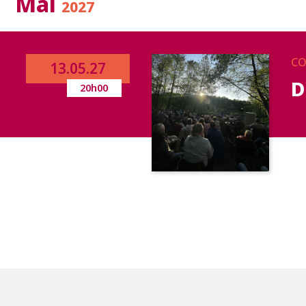
Mai
2027
CO
13.05.27
D
20h00