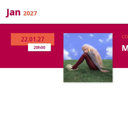
Jan
2027
CO
22.01.27
M
20h00