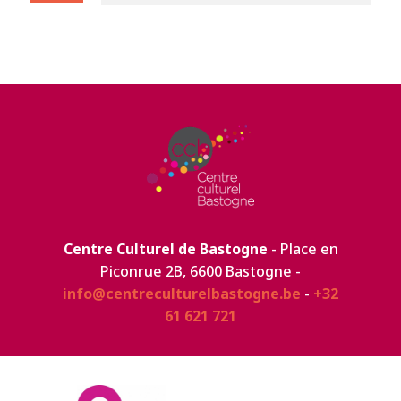
Centre Culturel de Bastogne
- Place en
Piconrue 2B, 6600 Bastogne -
info@centreculturelbastogne.be
-
+32
61 621 721