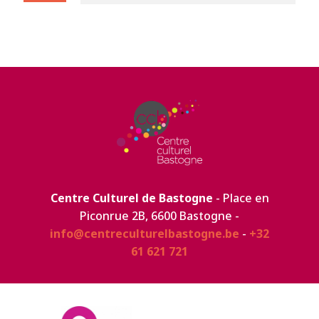
Centre Culturel de Bastogne
- Place en
Piconrue 2B, 6600 Bastogne -
info@centreculturelbastogne.be
-
+32
61 621 721